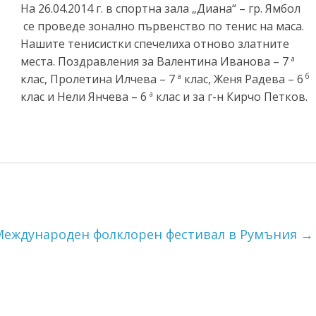
На 26.04.2014 г. в спортна зала „Диана“ – гр. Ямбол
се проведе зонално първенство по тенис на маса.
Нашите тенисистки спечелиха отново златните
места. Поздравления за Валентина Иванова – 7
а
клас, Пролетина Илчева – 7
клас, Женя Радева – 6
а
б
клас и Нели Янчева – 6
клас и за г-н Кирчо Петков.
а
Международен фолклорен фестивал в Румъния
→