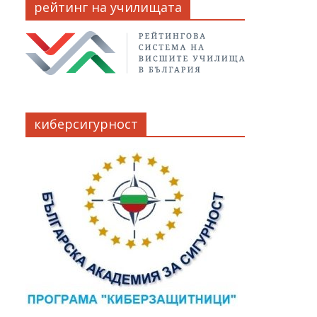
рейтинг на училищата
киберсигурност