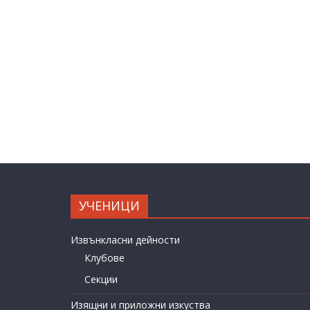
УЧЕНИЦИ
Извънкласни дейности
Клубове
Секции
Изящни и приложни изкуства