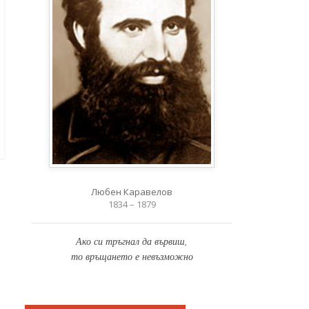
Любен Каравелов
1834 – 1879
Ако си тръгнал да вървиш,
то връщането е невъзможно