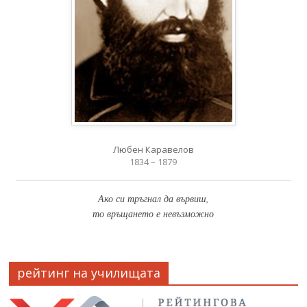
Любен Каравелов
1834 – 1879
Ако си тръгнал да вървиш,
то връщането е невъзможно
рейтинг на училищата