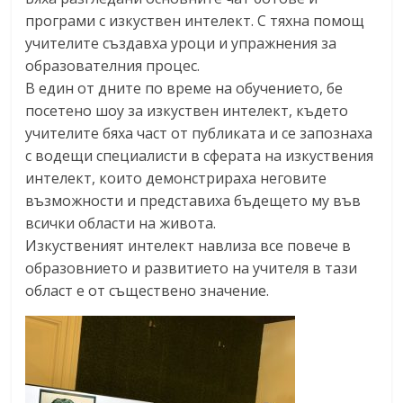
програми с изкуствен интелект. С тяхна помощ
учителите създавха уроци и упражнения за
образователния процес.
В един от дните по време на обучението, бе
посетено шоу за изкуствен интелект, където
учителите бяха част от публиката и се запознаха
с водещи специалисти в сферата на изкуствения
интелект, които демонстрираха неговите
възможности и представиха бъдещето му във
всички области на живота.
Изкуственият интелект навлиза все повече в
образовнието и развитието на учителя в тази
област е от съществено значение.