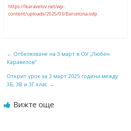
https://lkaravelov.net/wp-
content/uploads/2025/03/Barcelona.odp
←
Отбелязване на 3 март в ОУ „Любен
Каравелов“
Открит урок за 3 март 2025 година между
3Б, 3В и 3Г клас
→
Вижте още