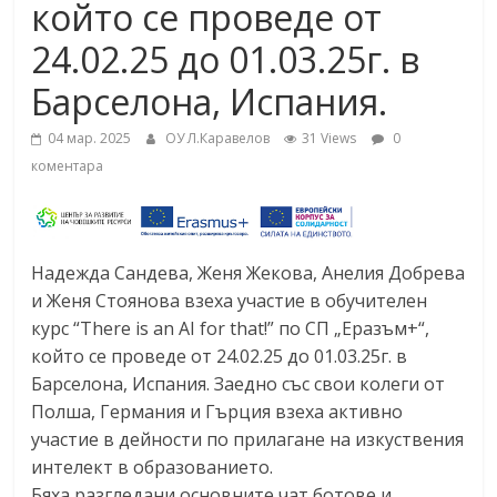
който се проведе от
24.02.25 до 01.03.25г. в
Барселона, Испания.
04 мар. 2025
ОУ Л.Каравелов
31 Views
0
коментара
Надежда Сандева, Женя Жекова, Анелия Добрева
и Женя Стоянова взеха участие в обучителен
курс “There is an AI for that!” по СП „Еразъм+“,
който се проведе от 24.02.25 до 01.03.25г. в
Барселона, Испания. Заедно със свои колеги от
Полша, Германия и Гърция взеха активно
участие в дейности по прилагане на изкуствения
интелект в образованието.
Бяха разгледани основните чат ботове и