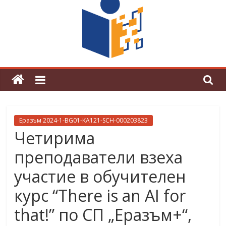
граници“
Магията на Андерсен оживя в ОУ
„Любен Каравелов“
Еразъм 2024-1-BG01-KA121-SCH-000203823
Четирима
преподаватели взеха
участие в обучителен
курс “There is an AI for
that!” по СП „Еразъм+“,