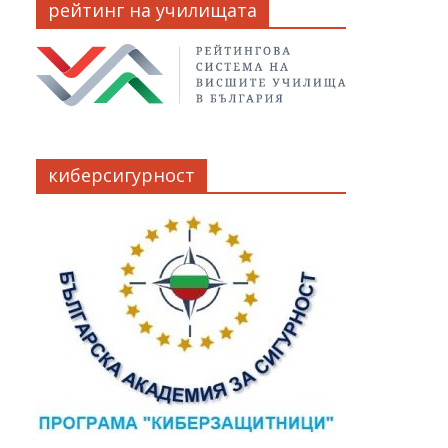
рейтинг на училищата
киберсигурност