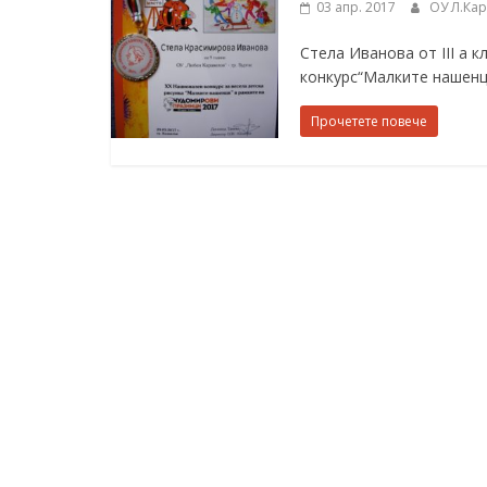
03 апр. 2017
ОУ Л.Ка
ресурси (ЦРЧР)
Стела Иванова от III a 
конкурс“Малките нашенц
Прочетете повече