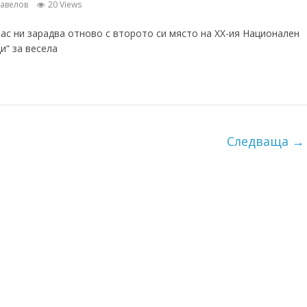
равелов
20 Views
клас ни зарадва отново с второто си място на XX-ия Национален
и“ за весела
Следваща →