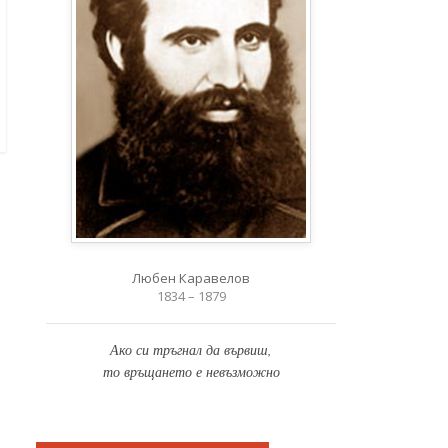
Любен Каравелов
1834 – 1879
Ако си тръгнал да вървиш,
то връщането е невъзможно