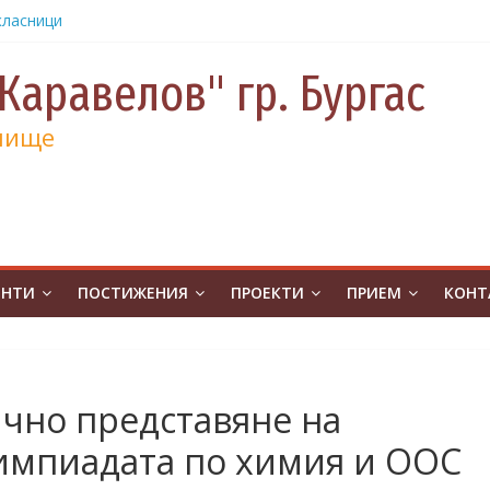
класници
от
е и 130
Каравелов" гр. Бургас
а
лище
а
учениците
чение за
ина
от
на
ЕНТИ
ПОСТИЖЕНИЯ
ПРОЕКТИ
ПРИЕМ
КОНТ
атическо
а без
ивя в ОУ
ично представяне на
.Бургас с
лимпиадата по химия и ООС
урс на
човешките