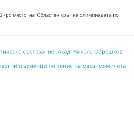
а 2 -ро място на Областен кръг на олимпиадата по
ическо състезание „Акад. Никола Обрешков“
ластни първенци по тенис на маса- момичета
→