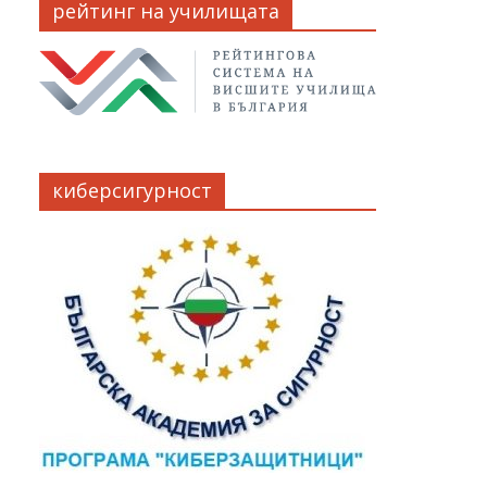
рейтинг на училищата
киберсигурност