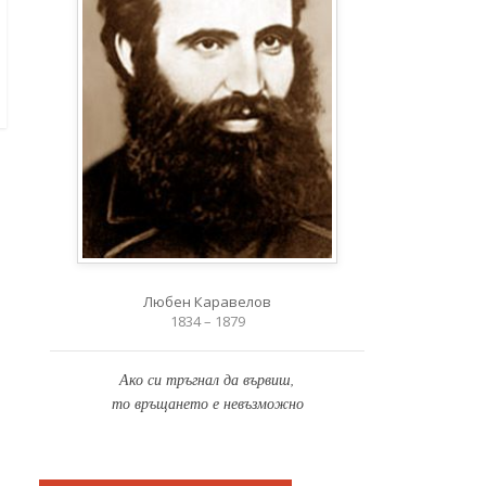
Любен Каравелов
1834 – 1879
Ако си тръгнал да вървиш,
то връщането е невъзможно