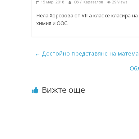
15 мар. 2018
ОУ Л.Каравелов
29 Views
ресурси (ЦРЧР)
Нела Хорозова от VII а клас се класира н
химия и ООС.
←
Достойно представяне на математ
Об
Вижте още