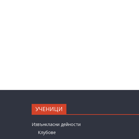
УЧЕНИЦИ
Извънкласни дейности
Клубове