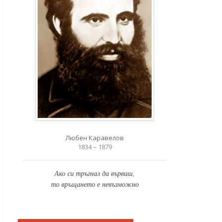
Любен Каравелов
1834 – 1879
Ако си тръгнал да вървиш,
то връщането е невъзможно