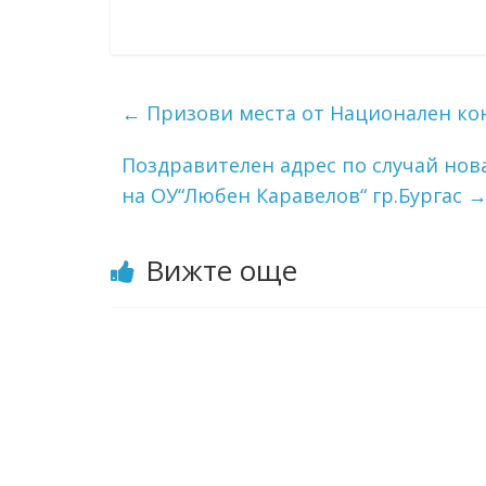
←
Призови места от Национален кон
Поздравителен адрес по случай нова
на ОУ“Любен Каравелов“ гр.Бургас
Вижте още