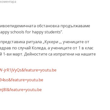
 коментара
ивоепидемичната обстановка продължаваме
py schools for happy students”.
представиха ритуала „Кукери „, учениците от
рав по случай Коледа, а учениците от 1 в клас
й 1-ви март. Дейностите са изпратени на нашите
W-jrR1jVyQs&feature=youtu.be
94so&feature=youtu.be
mJ8I&feature=youtu.be