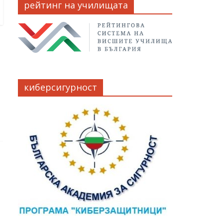
рейтинг на училищата
киберсигурност