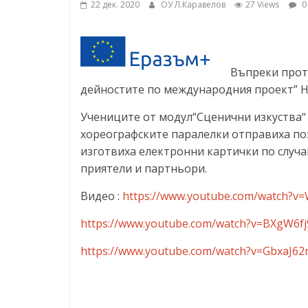
22 дек. 2020
ОУ Л.Каравелов
27 Views
0
ресурси (ЦРЧР)
Въпреки прот
дейностите по международния проект” Hap
Учениците от модул“Сценични изкуства“ 
хореографските паралелки отправиха позд
изготвиха електронни картички по случа
приятели и партньори.
Видео :
https://www.youtube.com/watch?v=
https://www.youtube.com/watch?v=BXgW6fj
https://www.youtube.com/watch?v=GbxaJ62