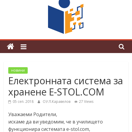
граници“
Магията на Андерсен оживя в ОУ
„Любен Каравелов“
новини
Електронната система за
хранене E-STOL.COM
05 сеп. 2018
ОУ Л.Каравелов
27 Views
Уважаеми Родители,
искаме да ви уведомим, че в училището
функционира системата e-stol.com,