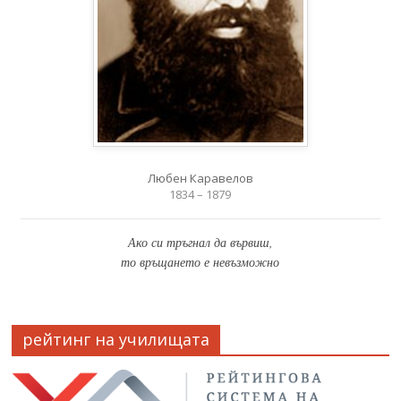
Любен Каравелов
1834 – 1879
Ако си тръгнал да вървиш,
то връщането е невъзможно
рейтинг на училищата