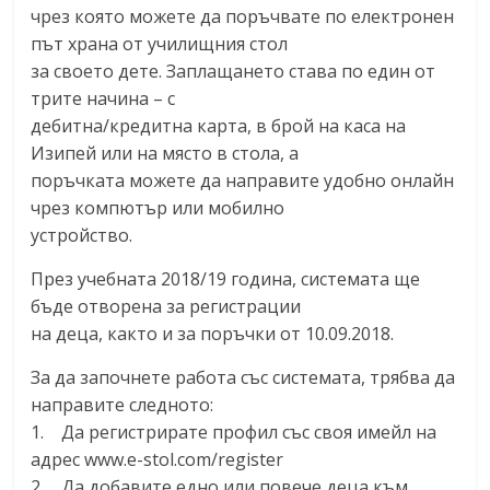
чрез която можете да поръчвате по електронен
път храна от училищния стол
за своето дете. Заплащането става по един от
трите начина – с
дебитна/кредитна карта, в брой на каса на
Изипей или на място в стола, а
поръчката можете да направите удобно онлайн
чрез компютър или мобилно
устройство.
През учебната 2018/19 година, системата ще
бъде отворена за регистрации
на деца, както и за поръчки от 10.09.2018.
За да започнете работа със системата, трябва да
направите следното:
1. Да регистрирате профил със своя имейл на
адрес www.e-stol.com/register
2. Да добавите едно или повече деца към