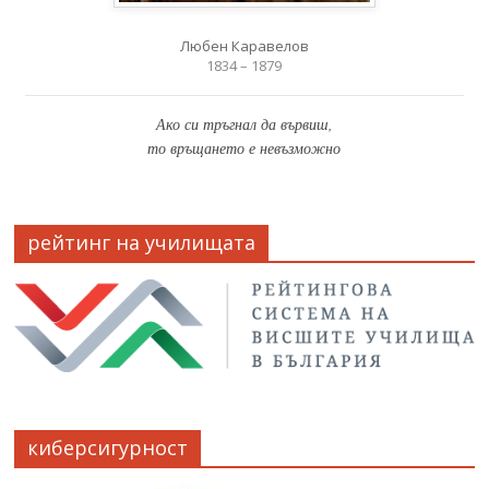
Любен Каравелов
1834 – 1879
Ако си тръгнал да вървиш,
то връщането е невъзможно
рейтинг на училищата
киберсигурност