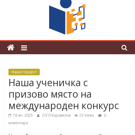
граници“
Магията на Андерсен оживя в ОУ
„Любен Каравелов“
Наша гордост
Наша ученичка с
призово място на
международен конкурс
18 ян. 2025
ОУ Л.Каравелов
23 Views
0
коментара