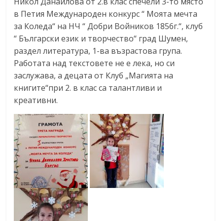
Никол Данаилова от 2.в клас спечели 3-то място
в Петия Международен конкурс “ Моята мечта
за Коледа“ на НЧ “ Добри Войников 1856г.“, клуб
“ Български език и творчество“ град Шумен,
раздел литература, 1-ва възрастова група.
Работата над текстовете не е лека, но си
заслужава, а децата от Клуб „Магията на
книгите“при 2. в клас са талантливи и
креативни.