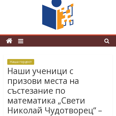
граници“
Магията на Андерсен оживя в ОУ
„Любен Каравелов“
Наша гордост
Наши ученици с
призови места на
състезание по
математика „Свети
Николай Чудотворец“ –