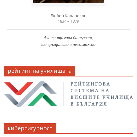
Любен Каравелов
1834 – 1879
Ако си тръгнал да вървиш,
то връщането е невъзможно
рейтинг на училищата
киберсигурност