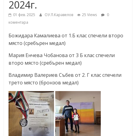
2024г.
01 фев. 2025
ОУ Л.Каравелов
25 Views
0
коментара
Божидара Камалиева от 1.Б клас спечели второ
място (сребърен медал)
Мария Енчева Чобанова от 3 Б клас спечели
второ място (сребърен медал)
Владимир Валериев Събев от 2. Г клас спечели
трето място (бронзов медал)