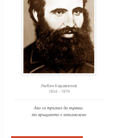
Любен Каравелов
1834 – 1879
Ако си тръгнал да вървиш,
то връщането е невъзможно