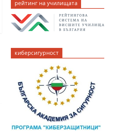
рейтинг на училищата
киберсигурност