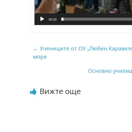
00:00
←
Учениците от ОУ „Любен Каравело
море
Основно училищ
Вижте още