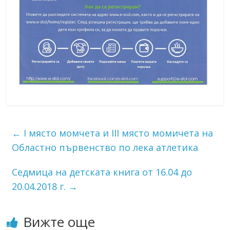
←
I място момчета и III място момичета на
Областно първенство по лека атлетика
Седмица на детската книга от 16.04 до
20.04.2018 г.
→
Вижте още