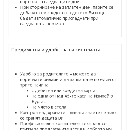
поръчка за следващите дни
При сторниране на заплатен ден, парите се
добавят към салдото на детето Ви и ще
бъдат автоматично приспаднати при
следващата поръчка
Предимства и удобства на системата
Удобно за родителите – можете да
поръчвате онлайн и да заплащате по един от
трите начина:
с дебитна или кредитна карта
на една от над 45-те каси на Изипей в
Бургас
на място в стола
Контрол над храните – винаги знаете с какво
се хранят децата Ви
Професионален хранителен технолог се
грижи за предлаганите ястия и доброто им