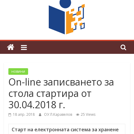
граници“
Магията на Андерсен оживя в ОУ
„Любен Каравелов“
новини
On-line записването за
стола стартира от
30.04.2018 г.
18 апр. 2018
ОУ Л.Каравелов
25 Views
Старт на електронната система за хранене