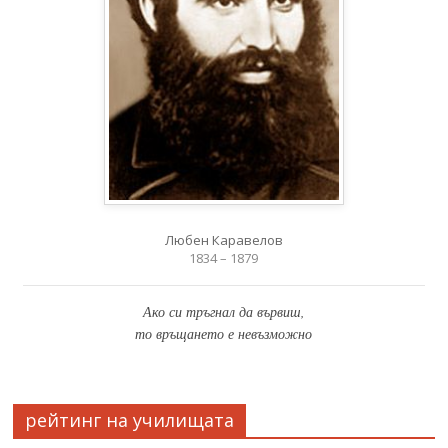
Любен Каравелов
1834 – 1879
Ако си тръгнал да вървиш,
то връщането е невъзможно
рейтинг на училищата