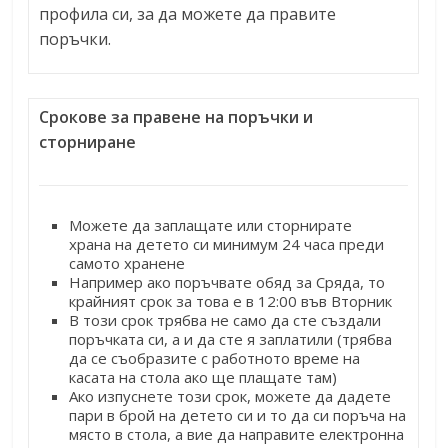
профила си, за да можете да правите
поръчки.
Срокове за правене на поръчки и
сторниране
Можете да заплащате или сторнирате
храна на детето си минимум 24 часа преди
самото хранене
Например ако поръчвате обяд за Сряда, то
крайният срок за това е в 12:00 във Вторник
В този срок трябва не само да сте създали
поръчката си, а и да сте я заплатили (трябва
да се съобразите с работното време на
касата на стола ако ще плащате там)
Ако изпуснете този срок, можете да дадете
пари в брой на детето си и то да си поръча на
място в стола, а вие да направите електронна