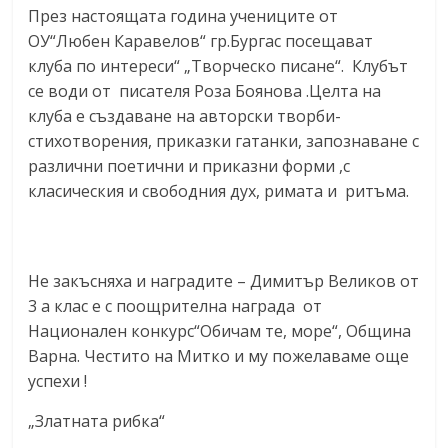
През настоящата година учениците от
ОУ“Любен Каравелов“ гр.Бургас посещават
клуба по интереси“ „Творческо писане“. Клубът
се води от писателя Роза Боянова .Целта на
клуба е създаване на авторски творби-
стихотворения, приказки гатанки, запознаване с
различни поетични и приказни форми ,с
класическия и свободния дух, римата и ритъма.
inflatable world indoor
Не закъсняха и наградите – Димитър Великов от
3 а клас е с поощрителна награда от
Национален конкурс“Обичам те, море“, Община
Варна. Честито на Митко и му пожелаваме още
успехи !
„Златната рибка“