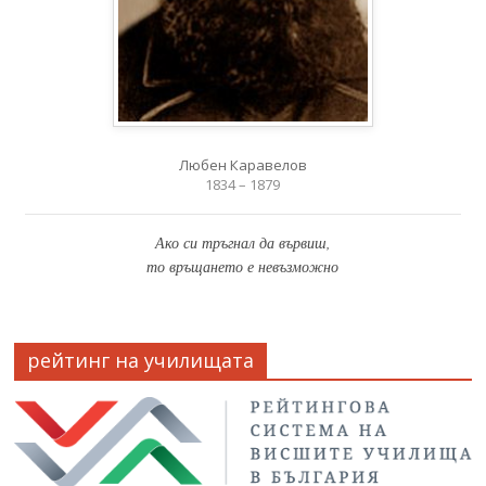
Любен Каравелов
1834 – 1879
Ако си тръгнал да вървиш,
то връщането е невъзможно
рейтинг на училищата