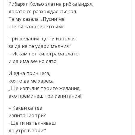
Рибарят Кольо златна рибка видял,
докато се разхождал със сал.
Тя му казала: „Пусни ме!
Ще ти кажа своето име.
Три желания ще ти изпълня,
за да не те удари мълния.“
– Искам пет килограма злато
и да има вечно лято!
И една принцеса,
която да ме хареса.
„Ще изпълня твоите желания,
ако преминеш три изпитания!“
– Какви са тез
изпитания три?
„Ще ги изпълняваш
до утре в зори!“