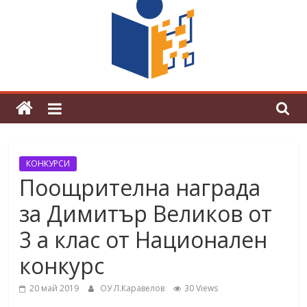
граници“
Магията на Андерсен оживя в ОУ
„Любен Каравелов“
КОНКУРСИ
Поощрителна награда
за Димитър Великов от
3 а клас от Национален
конкурс
20 май 2019
ОУ Л.Каравелов
30 Views