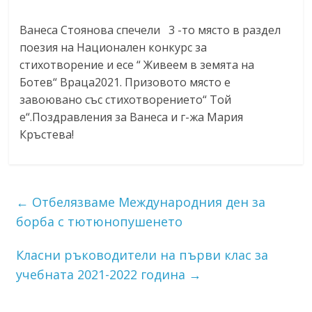
Ванеса Стоянова спечели 3 -то място в раздел
поезия на Национален конкурс за
стихотворение и есе “ Живеем в земята на
Ботев“ Враца2021. Призовото място е
завоювано със стихотворението“ Той
е“.Поздравления за Ванеса и г-жа Мария
Кръстева!
←
Отбелязваме Международния ден за
борба с тютюнопушенето
Класни ръководители на първи клас за
учебната 2021-2022 година
→