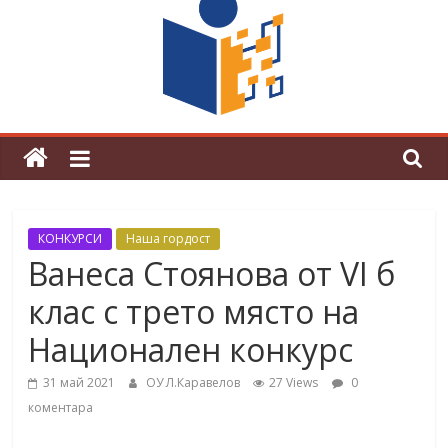
поредна награда от конкурс на
център за развитие на човешките
ресурси (ЦРЧР)
КОНКУРСИ
Наша гордост
Ванеса Стоянова от VI б
клас с трето място на
Национален конкурс
31 май 2021
ОУ Л.Каравелов
27 Views
0
коментара