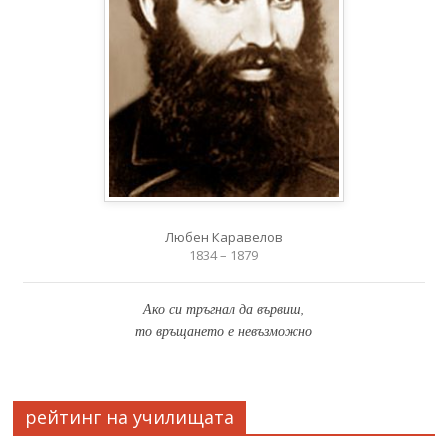
Любен Каравелов
1834 – 1879
Ако си тръгнал да вървиш,
то връщането е невъзможно
рейтинг на училищата