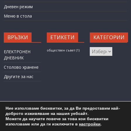
Дневен режим
Меню в стола
ВРЪЗКИ
ЕТИКЕТИ
КАТЕГОРИИ
КАТЕГОРИИ
обществен съвет
(1)
ЕЛЕКТРОНЕН
ДНЕВНИК
Столово хранене
Другите за нас
Ние използваме бисквитки, за да Ви предоставим най-
доброто изживяване на нашия уебсайт.
Можете да научите повече за това кои бисквитки
Карта на сайта
Административен достъп
използваме или да ги изключите в
настройки
.
Copyright © 2026
ОУ "Любен Каравелов" гр. Бургас
. All rights