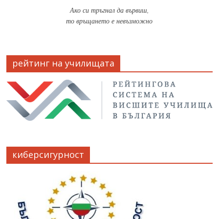
Ако си тръгнал да вървиш,
то връщането е невъзможно
рейтинг на училищата
киберсигурност