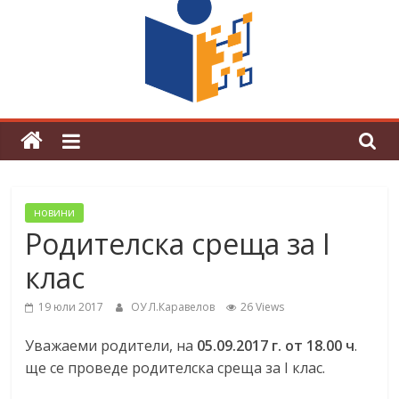
поредна награда от конкурс на
център за развитие на човешките
ресурси (ЦРЧР)
новини
Родителска среща за I
клас
19 юли 2017
ОУ Л.Каравелов
26 Views
Уважаеми родители, на
05.09.2017 г. от 18.00 ч
.
ще се проведе родителска среща за I клас.