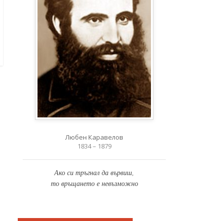
Любен Каравелов
1834 – 1879
Ако си тръгнал да вървиш,
то връщането е невъзможно