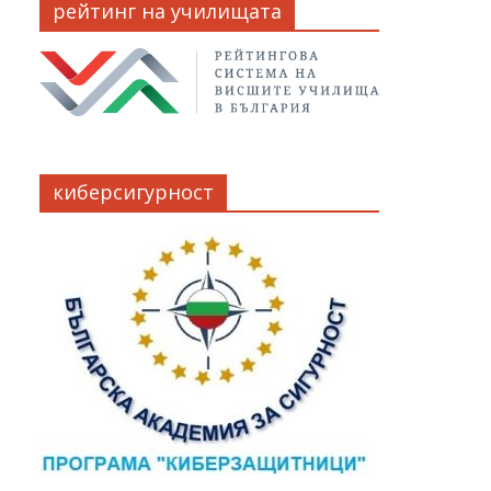
рейтинг на училищата
киберсигурност