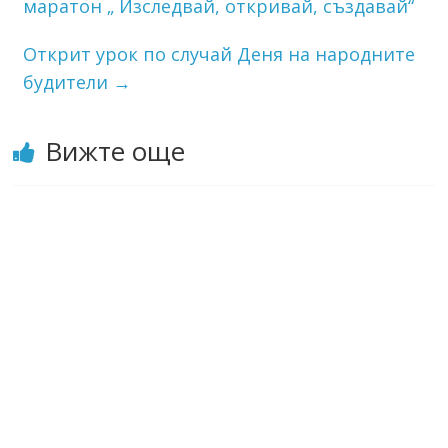
маратон „ Изследвай, откривай, създавай“
Открит урок по случай Деня на народните
будители
→
Вижте още