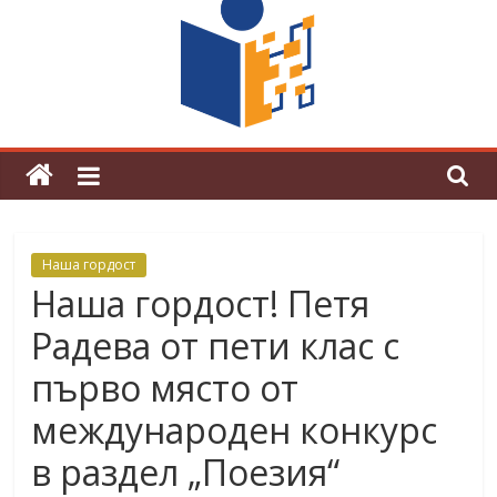
граници“
Магията на Андерсен оживя в ОУ
„Любен Каравелов“
Наша гордост
Наша гордост! Петя
Радева от пети клас с
първо място от
международен конкурс
в раздел „Поезия“