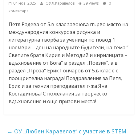
04 ное. 2025
ОУ Л.Каравелов
39 Views
0
коментара
Петя Радева от 5.в клас завоюва първо място на
международния конкурс за рисунка и
литературна творба за ученици по повод 1
ноември – ден на народните будители, на тема “
Светите братя Кирил и Методий и кирилицата –
вдъхновение от Бога“ в раздел „Поезия“, а в
раздел „Проза“ Ерик Гончаров от 5.в клас е с
поощрителна награда! Поздравления за Петя,
Ерик и за техния преподавател г-жа Яна
Костадинова! С пожелания за творческо
вдъхновение и още призови места!
←
ОУ „Любен Каравелов“ с участие в STEM