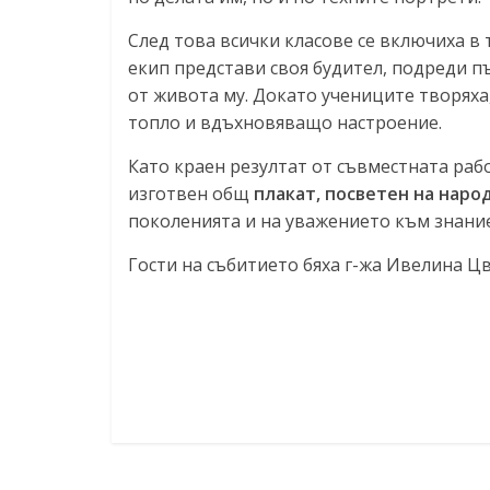
След това всички класове се включиха в
екип представи своя будител, подреди п
от живота му. Докато учениците творяха
топло и вдъхновяващо настроение.
Като краен резултат от съвместната раб
изготвен общ
плакат, посветен на нар
поколенията и на уважението към знание
Гости на събитието бяха г-жа Ивелина Ц