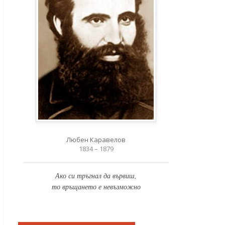
Любен Каравелов
1834 – 1879
Ако си тръгнал да вървиш,
то връщането е невъзможно