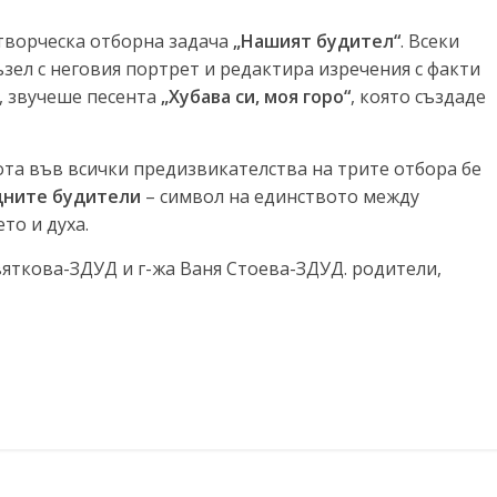
 творческа отборна задача
„Нашият будител“
. Всеки
ъзел с неговия портрет и редактира изречения с факти
, звучеше песента
„Хубава си, моя горо“
, която създаде
ота във всички предизвикателства на трите отбора бе
одните будители
– символ на единството между
то и духа.
вяткова-ЗДУД и г-жа Ваня Стоева-ЗДУД. родители,