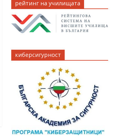
рейтинг на училищата
киберсигурност