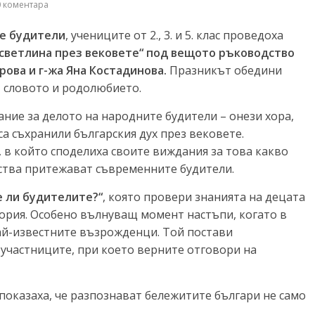
 коментара
е будители
, учениците от 2., 3. и 5. клас проведоха
 светлина през вековете“ под вещото ръководство
рова и г-жа Яна Костадинова.
Празникът обедини
, словото и родолюбието.
ание за делото на народните будители – онези хора,
са съхранили българския дух през вековете.
 в който споделиха своите виждания за това какво
ества притежават съвременните будители.
 ли будителите?“
, която провери знанията на децата
тория. Особено вълнуващ момент настъпи, когато в
ай-известните възрожденци. Той постави
участниците, при което верните отговори на
показаха, че разпознават бележитите българи не само