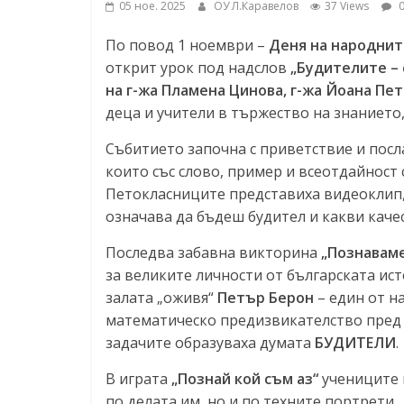
05 ное. 2025
ОУ Л.Каравелов
37 Views
0
ресурси (ЦРЧР)
По повод 1 ноември –
Деня на народнит
открит урок под надслов
„Будителите –
на г-жа Пламена Цинова, г-жа Йоана Пет
деца и учители в тържество на знанието
Събитието започна с приветствие и посл
които със слово, пример и всеотдайност 
Петокласниците представиха видеоклип,
означава да бъдеш будител и какви кач
Последва забавна викторина
„Познаваме
за великите личности от българската ис
залата „оживя“
Петър Берон
– един от н
математическо предизвикателство пред 
задачите образуваха думата
БУДИТЕЛИ
.
В играта
„Познай кой съм аз“
учениците 
по делата им, но и по техните портрети.